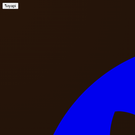
🐑
yapi